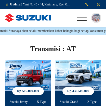
Jl. Ahmad Yani No.40 - 44, Ketintang, Kec. Gayungan, Surabaya, Jawa Timur 60231
ki Surabaya akan selalu memberikan kabar bahagia bagi setiap konsumen yang 
Beranda
Produk
Transmisi : AT
Rp 516.000.000
Rp 430.500.000
Suzuki Jimny 5 Door
5 Type
Suzuki Grand Vitara
2 Type