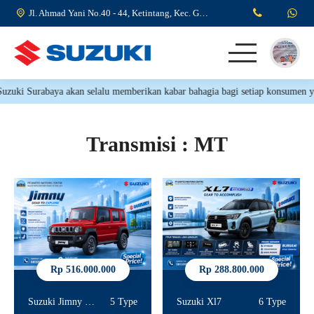
Jl. Ahmad Yani No.40 - 44, Ketintang, Kec. Gayungan, Surabaya, Jawa Timur 60231
uki Surabaya akan selalu memberikan kabar bahagia bagi setiap konsumen yang
Beranda
Produk
Transmisi : MT
Rp 516.000.000
Rp 288.800.000
Suzuki Jimny 5 Door
5 Type
Suzuki Xl7
6 Type