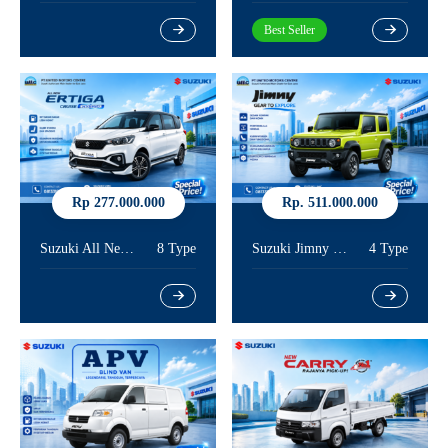
Best Seller
Rp 277.000.000
Rp. 511.000.000
Suzuki All New Ertiga
8 Type
Suzuki Jimny 3 Door
4 Type